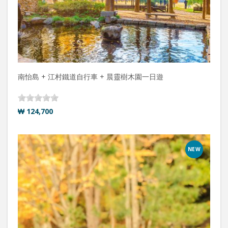
南怡島 + 江村鐵道自行車 + 晨靈樹木園一日遊
₩ 124,700
NEW