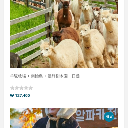
羊駝牧場 + 南怡島 + 晨靜樹木園一日遊
₩ 127,400
NEW