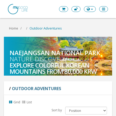
Outdoor Adventures
Home
NAEJANGSAN NATIONAL PARK
CANYONING NEAR GAPYEONG
NATURE DISCOVERY
OUTDOOR ADVENTURE TOUR
EXPLORE COLORFUL KOREAN
EXPLORE THRILLING CANYONS
MOUNTAINS FROM 80,000 KRW
FROM 120,000 KRW
/
OUTDOOR ADVENTURES
Grid
List
Sort by