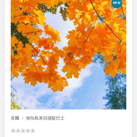
NEW
首爾 － 南怡島來回接駁巴士