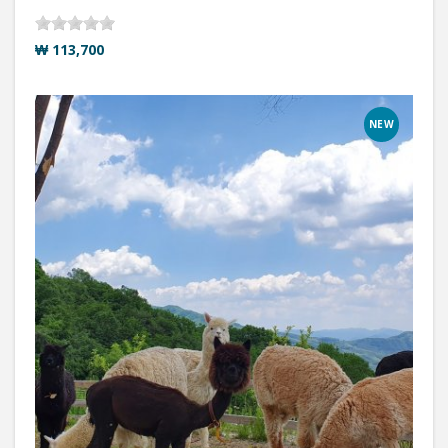
₩ 113,700
NEW