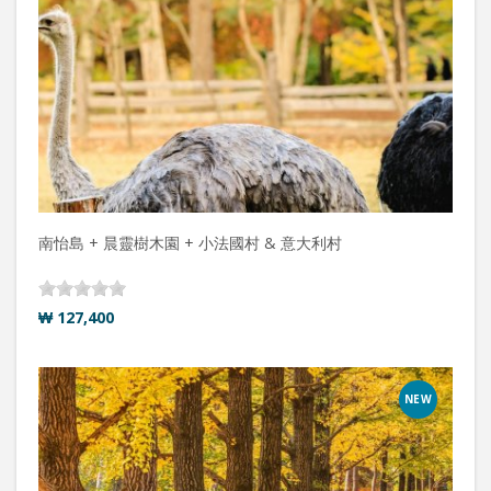
南怡島 + 晨靈樹木園 + 小法國村 & 意大利村
₩ 127,400
NEW